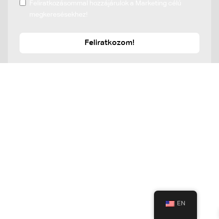
Feliratkozásommal hozzájárulok a Marketing célú
megkeresésekhez!
Feliratkozom!
EN