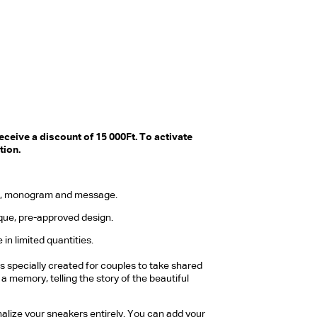
eceive a discount of 15 000Ft. To activate
tion.
te, monogram and message.
ique, pre-approved design.
 in limited quantities.
 is specially created for couples to take shared
 memory, telling the story of the beautiful
alize your sneakers entirely. You can add your