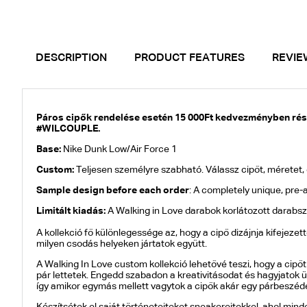
DESCRIPTION
PRODUCT FEATURES
REVIE
Páros cipők rendelése esetén 15 000Ft kedvezményben rész
#WILCOUPLE.
Base:
Nike Dunk Low/Air Force 1
Custom:
Teljesen személyre szabható. Válassz cipőt, méretet
Sample design before each order
: A completely unique, pre
Limitált kiadás:
A Walking in Love darabok korlátozott darab
A kollekció fő különlegessége az, hogy a cipő dizájnja kifejeze
milyen csodás helyeken jártatok együtt.
A Walking In Love custom kollekció lehetővé teszi, hogy a cipő
pár lettetek. Engedd szabadon a kreativitásodat és hagyjatok 
így amikor egymás mellett vagytok a cipők akár egy párbeszéde