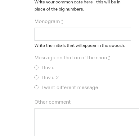
Write your common date here - this will be in
place of the big numbers.
Monogram
*
Write the initials that will appear in the swoosh.
Message on the toe of the shoe
*
I luv u
I luv u 2
I want different message
Other comment