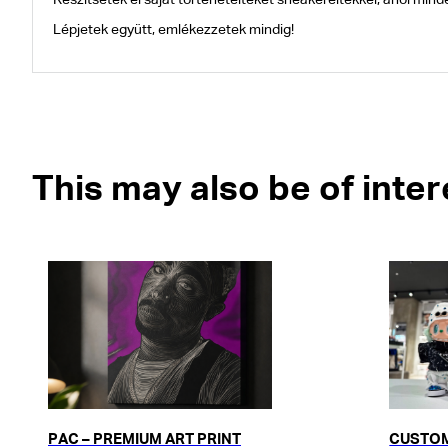
Készítsétek el saját történeteiteket sneakereitekkel, ahol mind
Lépjetek együtt, emlékezzetek mindig!
This may also be of inter
PAC – PREMIUM ART PRINT
CUSTOM