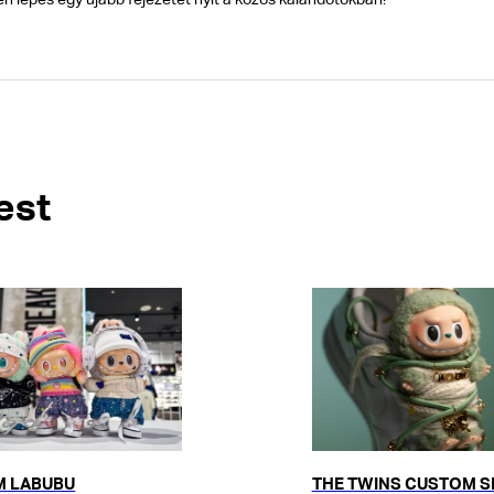
en lépés egy újabb fejezetet nyit a közös kalandotokban!
est
 LABUBU
THE TWINS CUSTOM 