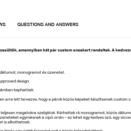
WS
QUESTIONS AND ANSWERS
esültök, amennyiben két pár custom sneakert rendeltek. A kedvezm
, dátumot, monogramot és üzenetet.
-approved design.
számban kaphatóak.
tten arra lett tervezve, hogy a párok közös képeket készítsenek custom 
t teljesen magatokra szabjátok. Kérhettek rá monogramot, közös dátumot
üzeneteket egymásnak a cipő orrán – ez lehet egy kedves szó, egy vicces
t is alkothatnak.