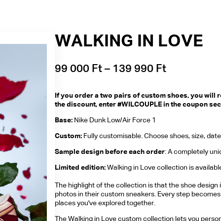
WALKING IN LOVE
99 000
Ft
–
139 990
Ft
If you order a two pairs of custom shoes, you will r
the discount, enter #WILCOUPLE in the coupon sec
Base:
Nike Dunk Low/Air Force 1
Custom:
Fully customisable. Choose shoes, size, da
Sample design before each order
: A completely un
Limited edition:
Walking in Love collection is available
The highlight of the collection is that the shoe design
photos in their custom sneakers. Every step becomes a
places you've explored together.
The Walking in Love custom collection lets you person