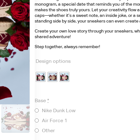
monogram, a special date that reminds you of the mo
makes the shoes truly yours. Let your creativity flow
caps—whether it’s a sweet note, an inside joke, or a
standing side by side, your sneakers can even create 
Create your own love story through your sneakers, wh
shared adventure!
Step together, always remember!
Design options
Base
*
Nike Dunk Low
Air Force 1
Other