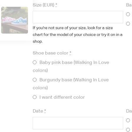
Size (EUR)
*
Ba
If you're not sure of your size, look for a size
chart for the model of your choice or try it on in a
shop.
Shoe base color
*
Baby pink base (Walking In Love
colors)
Burgundy base (Walking In Love
colors)
I want different color
Date
*
Da