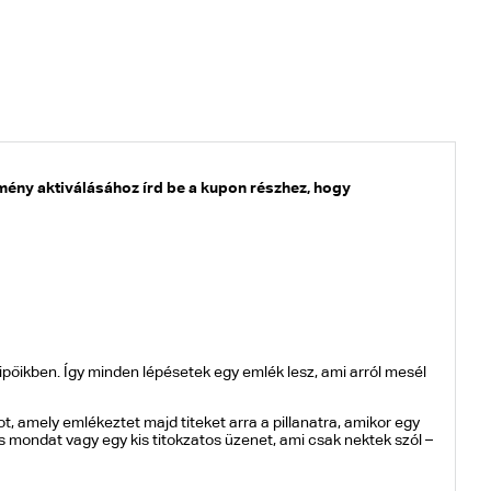
ény aktiválásához írd be a kupon részhez, hogy
cipőikben. Így minden lépésetek egy emlék lesz, ami arról mesél
, amely emlékeztet majd titeket arra a pillanatra, amikor egy
 mondat vagy egy kis titokzatos üzenet, ami csak nektek szól –