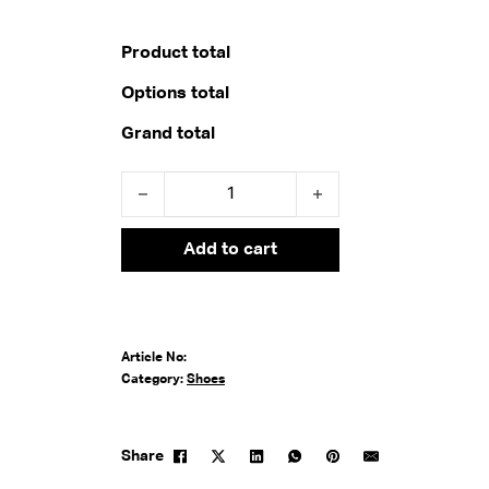
Product total
Options total
Grand total
Walking In Love quantity
Add to cart
Article No:
Category:
Shoes
Share