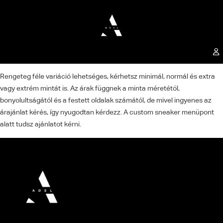
Rengeteg féle variáció lehetséges, kérhetsz minimál, normál és extra
vagy extrém mintát is. Az árak függnek a minta méretétől,
bonyolultságától és a festett oldalak számától, de mivel ingyenes az
árajánlat kérés, így nyugodtan kérdezz. A custom sneaker menüpont
alatt tudsz ajánlatot kérni.